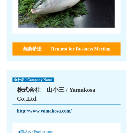
商談希望 Request for Business Meeting
会社名 / Company Name
株式会社 山小三 / Yamakosa
Co.,Ltd.
http://www.yamakosa.com/
■商品名 / Product name