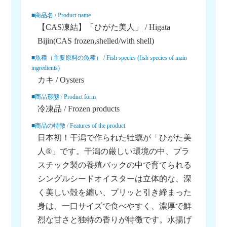
■商品名 / Product name
【CAS凍結】「ひがた美人」 / Higata
Bijin(CAS frozen,shelled/with shell)
■魚種（主要原料の魚種） / Fish species (fish species of main
ingredients)
カキ / Oysters
■商品形態 / Product form
冷凍品 / Frozen products
■商品の特徴 / Features of the product
日本初！干潟で作られた牡蠣が「ひがた美
人®」です。干潟の厳しい環境の中、プラ
スチック製の養殖バックの中で育てられる
シングルシードオイスターは立体的な、深
く美しい殻を纏い、プリッと引き締まった
身は、一口サイズで食べやすく、濃厚で鮮
烈な甘さと独特の香りが特徴です。水揚げ