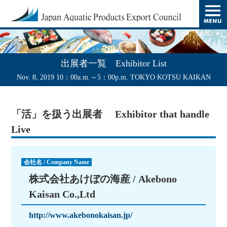
t
o
g
g
l
e
n
出展者一覧 Exhibitor List
a
v
Nov. 8, 2019 10：00a.m.～5：00p.m. TOKYO KOTSU KAIKAN
i
g
a
「活」を扱う出展者 Exhibitor that handle
t
i
Live
o
n
会社名 / Company Name
株式会社あけぼの海産 / Akebono
Kaisan Co.,Ltd
http://www.akebonokaisan.jp/