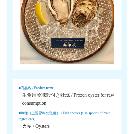
■商品名 / Product name
生食用冷凍殻付き牡蠣 / Frozen oyster for raw
consumption,
■魚種（主要原料の魚種） / Fish species (fish species of main
ingredients)
カキ / Oysters