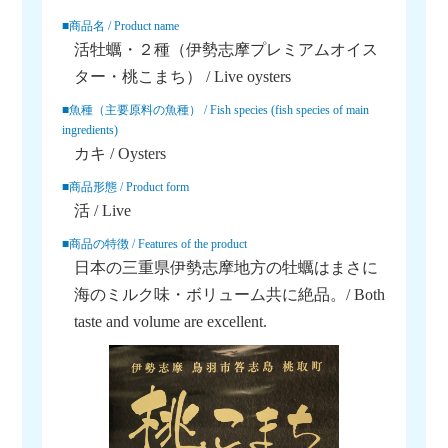
■商品名 / Product name
活牡蠣・２種（伊勢志摩プレミアムオイス
ター・桃こまち） / Live oysters
■魚種（主要原料の魚種） / Fish species (fish species of main
ingredients)
カキ / Oysters
■商品形態 / Product form
活 / Live
■商品の特徴 / Features of the product
日本の三重県伊勢志摩地方の牡蠣はまさに
海のミルク味・ボリューム共に絶品。/ Both
taste and volume are excellent.