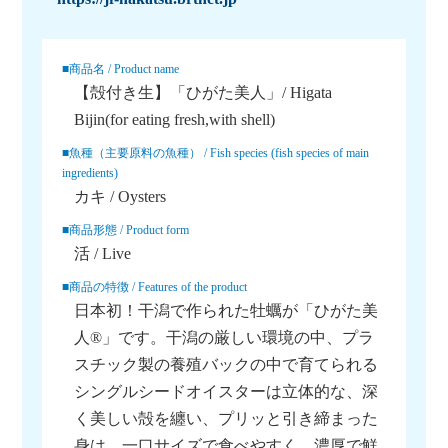
■商品名 / Product name
【殻付き生】「ひがた美人」/ Higata
Bijin(for eating fresh,with shell)
■魚種（主要原料の魚種） / Fish species (fish species of main
ingredients)
カキ / Oysters
■商品形態 / Product form
活 / Live
■商品の特徴 / Features of the product
日本初！干潟で作られた牡蠣が「ひがた美
人®」です。干潟の厳しい環境の中、プラ
スチック製の養殖バックの中で育てられる
シングルシードオイスターは立体的な、深
く美しい殻を纏い、プリッと引き締まった
身は、一口サイズで食べやすく、濃厚で鮮