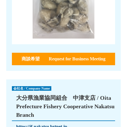
商談希望 Request for Business Meeting
会社名 / Company Name
大分県漁業協同組合 中津支店 / Oita
Prefecture Fishery Cooperative Nakatsu
Branch
https://jf-nakatsu.brtnet.jp