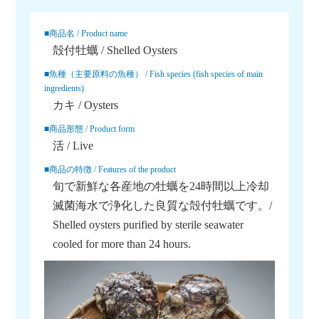
■商品名 / Product name
殻付牡蠣 / Shelled Oysters
■魚種（主要原料の魚種） / Fish species (fish species of main
ingredients)
カキ / Oysters
■商品形態 / Product form
活 / Live
■商品の特徴 / Features of the product
旬で新鮮な各産地の牡蠣を24時間以上冷却
滅菌海水で浄化した良質な殻付牡蠣です。/
Shelled oysters purified by sterile seawater
cooled for more than 24 hours.