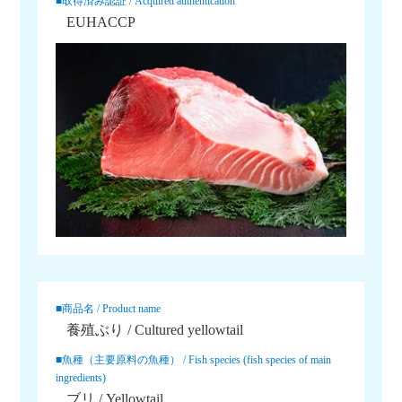
■取得済み認証 / Acquired authentication
EUHACCP
■商品名 / Product name
養殖ぶり / Cultured yellowtail
■魚種（主要原料の魚種） / Fish species (fish species of main
ingredients)
ブリ / Yellowtail