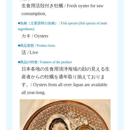
生食用活殻付き牡蠣 / Fresh oyster for raw
consumption,
■魚種（主要原料の魚種） / Fish species (fish species of main
ingredients)
カキ / Oysters
■商品形態 / Product form
活 / Live
■商品の特徴 / Features of the product
日本各地の生食用清浄海域の顔の見える生
産者からの牡蠣を通年取り揃えておりま
す。/ Oysters from all over Japan are available
all year-long.