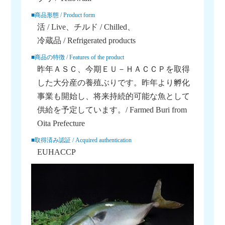
■商品形態 / Product form
活 / Live
チルド / Chilled
冷蔵品 / Refrigerated products
■商品の特徴 / Features of the product
昨年ＡＳＣ、今期ＥＵ－ＨＡＣＣＰを取得
した大分産の養殖ぶりです。昨年より孵化
事業も開始し、将来持続的可能な魚として
供給を予定しています。/ Farmed Buri from
Oita Prefecture
■取得済み認証 / Acquired authentication
EUHACCP