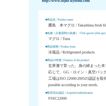
http://www.sojitz-kyushu.com
■商品名 / Product name
鷹島 本マグロ / Takashima fresh blue
■魚種（主要原料の魚種） / Fish species (fish species o
マグロ / Tuna
■商品形態 / Product form
冷蔵品 / Refrigerated products
■商品の特徴 / Features of the product
玄界灘で育った、身の締まった本
応じて、GG・ロイン・真空パッ
工場はISO 22000:2005の認証を取得し
possible according to your needs.
■取得済み認証 / Acquired authentication
FSSC22000