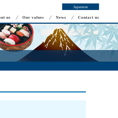
Japanese
ut us
Our values
News
Contact us