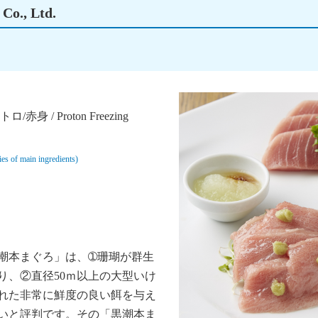
., Ltd.
/ Proton Freezing
f main ingredients)
潮本まぐろ」は、➀珊瑚が群生
り、②直径50ｍ以上の大型いけ
れた非常に鮮度の良い餌を与え
いと評判です。その「黒潮本ま