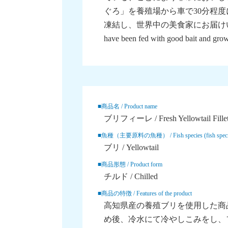
ぐろ」を養殖場から車で30分程
凍結し、世界中の美食家にお届けいたします。
have been fed with good bait and gro
■商品名 / Product name
ブリフィーレ / Fresh Yellowtail Fille
■魚種（主要原料の魚種） / Fish species (fish species o
ブリ / Yellowtail
■商品形態 / Product form
チルド / Chilled
■商品の特徴 / Features of the product
高知県産の養殖ブリを使用した商
め後、冷水にて冷やしこみをし、