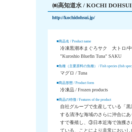
㈱高知道水 / KOCHI DOHSUI Co
http://kochidohsui.jp/
■商品名 / Product name
冷凍黒潮本まぐろサク 大トロ/中トロ/赤身 
"Kuroshio Bluefin Tuna" SAKU
■魚種（主要原料の魚種） / Fish species (fish species o
マグロ / Tuna
■商品形態 / Product form
冷凍品 / Frozen products
■商品の特徴 / Features of the product
自社グループで生産している「黒
する清浄な海域のさらに沖合にあ
すで養殖し、③日本近海で漁獲さ
ている、ことにより非常においし