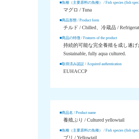
■魚種（主要原料の魚種） / Fish species (fish species o
マグロ / Tuna
■商品形態 / Product form
チルド / Chilled
冷蔵品 / Refrigerat
■商品の特徴 / Features of the product
持続的可能な完全養殖を成し遂げ
Sustainable, fully aqua cultured.
■取得済み認証 / Acquired authentication
EUHACCP
■商品名 / Product name
養殖ぶり / Cultured yellowtail
■魚種（主要原料の魚種） / Fish species (fish species o
ブリ / Yellowtail