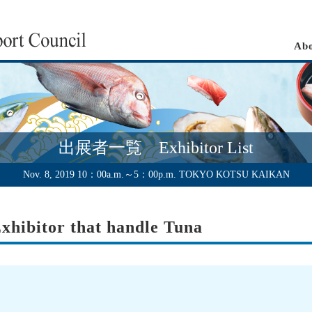
Abo
出展者一覧 Exhibitor List
Nov. 8, 2019 10：00a.m.～5：00p.m. TOKYO KOTSU KAIKAN
r that handle Tuna