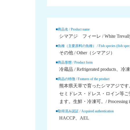
■商品名 / Product name
シマアジ フィーレ / White Trevally F
■魚種（主要原料の魚種） / Fish species (fish species o
その他 / Other
（シマアジ）
■商品形態 / Product form
冷蔵品 / Refrigerated products
冷凍品 
■商品の特徴 / Features of the product
熊本県天草で育ったシマアジです
セミドレス・ドレス・ロイン等ご
ます。生鮮・冷凍可。/ Processing is possi
■取得済み認証 / Acquired authentication
HACCP
AEL