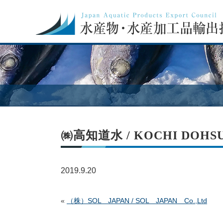
㈱高知道水 / KOCHI DOHSUI 
2019.9.20
«
（株）SOL JAPAN / SOL JAPAN Co.,Ltd