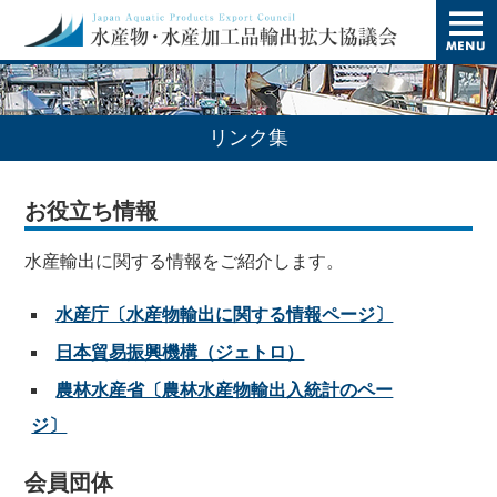
t
o
g
g
l
e
n
リンク集
a
v
i
お役立ち情報
g
a
t
水産輸出に関する情報をご紹介します。
i
o
n
水産庁〔水産物輸出に関する情報ページ〕
日本貿易振興機構（ジェトロ）
農林水産省〔農林水産物輸出入統計のペー
ジ〕
会員団体