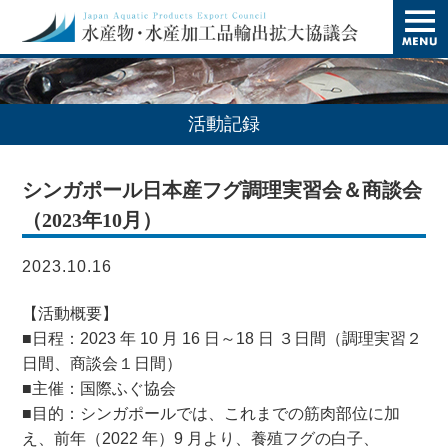
t
o
g
g
l
e
n
活動記録
a
v
i
シンガポール日本産フグ調理実習会＆商談会
g
a
（2023年10月）
t
i
o
2023.10.16
n
【活動概要】
■日程：2023 年 10 月 16 日～18 日 ３日間（調理実習２
日間、商談会１日間）
■主催：国際ふぐ協会
■目的：シンガポールでは、これまでの筋肉部位に加
え、前年（2022 年）9 月より、養殖フグの白子、