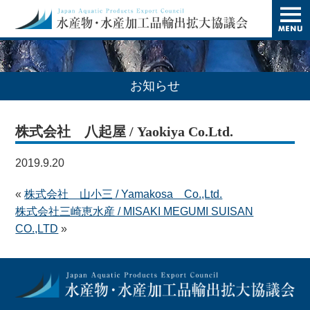
t
o
g
g
l
e
n
お知らせ
a
v
i
株式会社 八起屋 / Yaokiya Co.Ltd.
g
a
t
2019.9.20
i
o
n
«
株式会社 山小三 / Yamakosa Co.,Ltd.
株式会社三崎恵水産 / MISAKI MEGUMI SUISAN
CO.,LTD
»