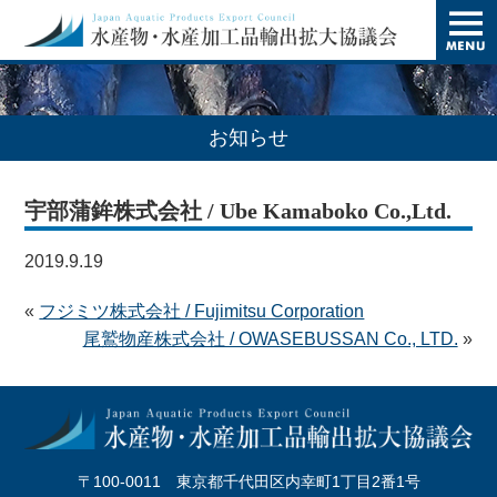
t
o
g
g
l
e
n
お知らせ
a
v
i
宇部蒲鉾株式会社 / Ube Kamaboko Co.,Ltd.
g
a
t
2019.9.19
i
o
n
«
フジミツ株式会社 / Fujimitsu Corporation
尾鷲物産株式会社 / OWASEBUSSAN Co., LTD.
»
〒100-0011 東京都千代田区内幸町1丁目2番1号