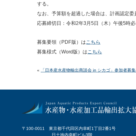
する。
なお、予算額を超過した場合は、計画認定委
応募締切日：令和2年3月5日（木）午後5時必
募集要領（PDF版）は
こちら
募集様式（Word版）は
こちら
«
「日本産水産物輸出商談会 in シカゴ」参加者募
〒100-0011 東京都千代田区内幸町1丁目2番1号
日土地内幸町ビル3階