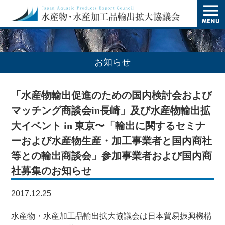
t
o
g
g
l
e
n
お知らせ
a
v
i
「水産物輸出促進のための国内検討会および
g
a
マッチング商談会in長崎」及び水産物輸出拡
t
i
大イベント in 東京〜「輸出に関するセミナ
o
ーおよび水産物生産・加工事業者と国内商社
n
等との輸出商談会」参加事業者および国内商
社募集のお知らせ
2017.12.25
水産物・水産加工品輸出拡大協議会は日本貿易振興機構