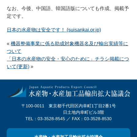
なお、今後、中国語、韓国語版についても作成、掲載予
定です。
日本の水産物は安全です！ (suisankai.or.jp)
«
機器整備事業に係る助成対象機器名及び輸出実績等に
ついて
「日本の水産物の安全・安心のために」チラシ掲載につ
いて(更新)
»
〒100-0011 東京都千代田区内幸町1丁目2番1号
日土地内幸町ビル3階
TEL：03-3528-8545 ／ FAX：03-3528-8530
水産物・水産加工品輸出拡大協議会