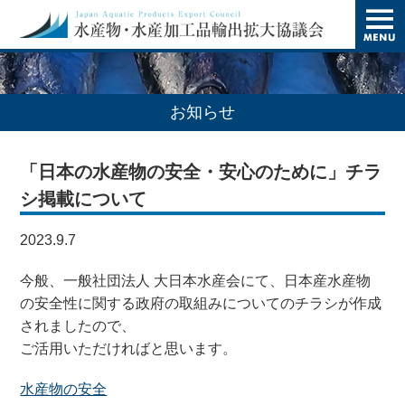
t
o
g
g
l
e
n
お知らせ
a
v
i
「日本の水産物の安全・安心のために」チラ
g
a
シ掲載について
t
i
o
2023.9.7
n
今般、一般社団法人 大日本水産会にて、日本産水産物
の安全性に関する政府の取組みについてのチラシが作成
されましたので、
ご活用いただければと思います。
水産物の安全